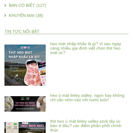
BẠN CÓ BIẾT (127)
KHUYẾN MẠI (38)
TIN TỨC NỔI BẬT
heo mát nhập khẩu là gì? vì sao ngày
càng nhiều gia đình việt chọn thịt heo
mát úc?
heo ủ mát linley valley: ngon hay không
chỉ cần nhìn vào nồi nước luộc!
thịt heo ủ mát linley valley pork tây úc
bán ở đâu? các điểm phân phối chính
thức