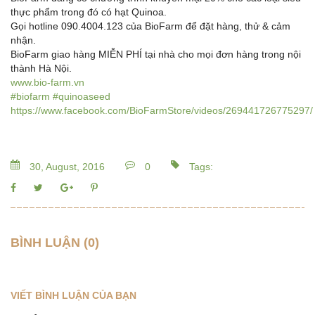
thực phẩm trong đó có hạt Quinoa.
Gọi hotline 090.4004.123 của BioFarm để đặt hàng, thử & cảm
nhận.
BioFarm giao hàng MIỄN PHÍ tại nhà cho mọi đơn hàng trong nội
thành Hà Nội.
www.bio-farm.vn
#biofarm
#quinoaseed
https://www.facebook.com/BioFarmStore/videos/269441726775297/
30, August, 2016
0
Tags:
BÌNH LUẬN (0)
VIẾT BÌNH LUẬN CỦA BẠN