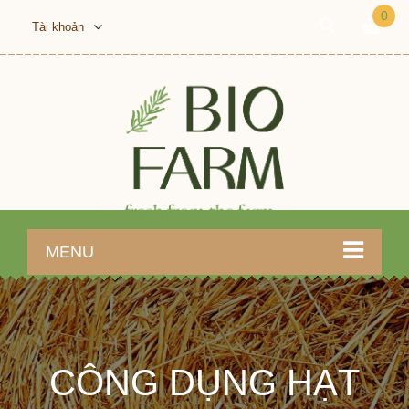
0
Tài khoản
MENU
CÔNG DỤNG HẠT