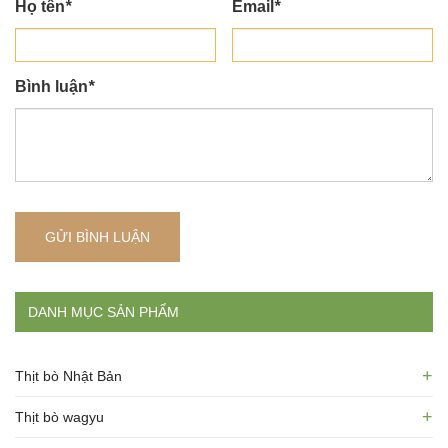
Họ tên
*
Email
*
Bình luận
*
GỬI BÌNH LUẬN
DANH MỤC SẢN PHẨM
+
Thịt bò Nhật Bản
+
Thịt bò wagyu