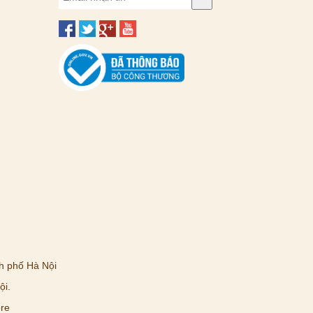
h phố Hà Nội
ội.
re