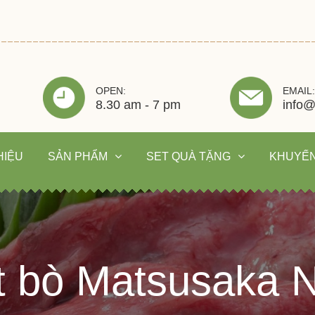
OPEN:
EMAIL:
8.30 am - 7 pm
info@
HIỆU
SẢN PHẨM
SET QUÀ TẶNG
KHUYẾN
ịt bò Matsusaka 