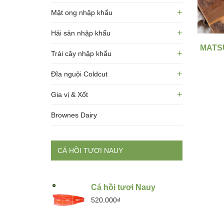
+
Mật ong nhập khẩu
+
Hải sản nhập khẩu
MATSU
+
Trái cây nhập khẩu
+
Đĩa nguội Coldcut
+
Gia vị & Xốt
Brownes Dairy
CÁ HỒI TƯƠI NAUY
Cá hồi tươi Nauy
520.000₫