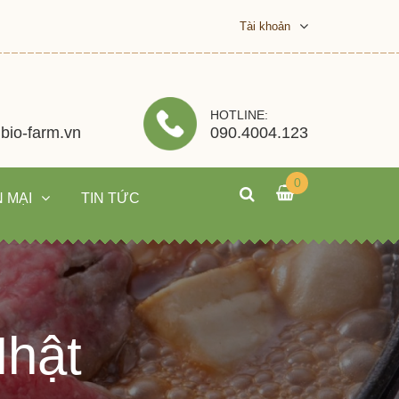
Tài khoản
HOTLINE:
bio-farm.vn
090.4004.123
0
 MẠI
TIN TỨC
Nhật