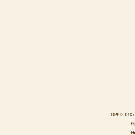
GPKD: 01073
Đị
H