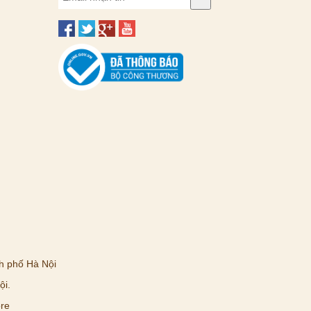
h phố Hà Nội
ội.
re