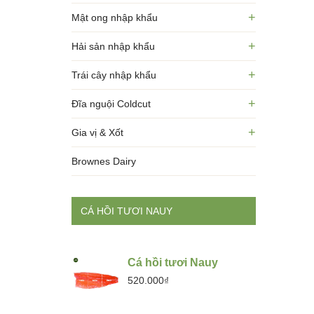
+
Mật ong nhập khẩu
+
Hải sản nhập khẩu
+
Trái cây nhập khẩu
+
Đĩa nguội Coldcut
+
Gia vị & Xốt
Brownes Dairy
CÁ HỒI TƯƠI NAUY
Cá hồi tươi Nauy
520.000₫