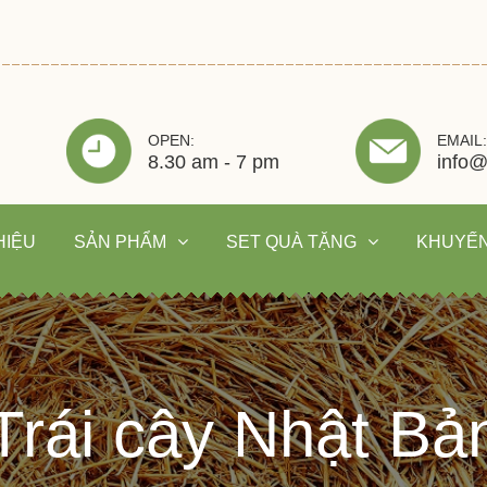
OPEN:
EMAIL:
8.30 am - 7 pm
info@
HIỆU
SẢN PHẨM
SET QUÀ TẶNG
KHUYẾN
Trái cây Nhật Bả