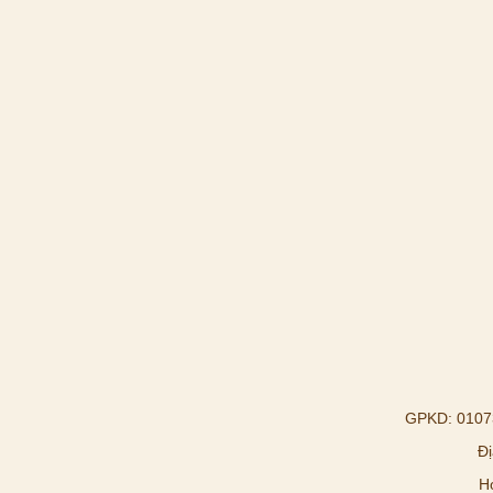
GPKD: 01073
Đị
H