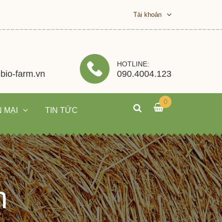
Tài khoản
HOTLINE:
bio-farm.vn
090.4004.123
0
 MẠI
TIN TỨC
n