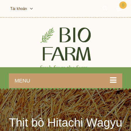
0
Tài khoản
MENU
Thịt bò Hitachi Wagyu