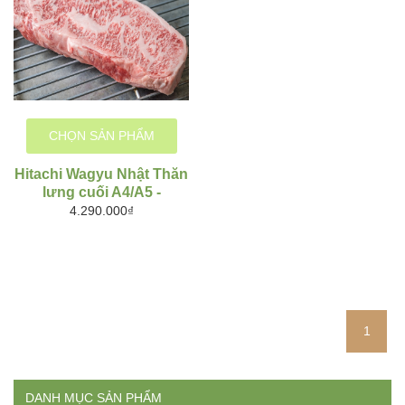
CHỌN SẢN PHẨM
Hitachi Wagyu Nhật Thăn
lưng cuối A4/A5 -
Striploin
4.290.000₫
1
DANH MỤC SẢN PHẨM