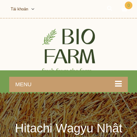
0
Tài khoản
MENU
Hitachi Wagyu Nhật