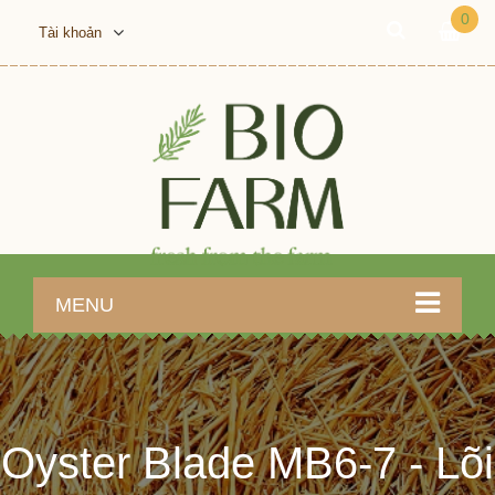
0
Tài khoản
MENU
Oyster Blade MB6-7 - Lõi