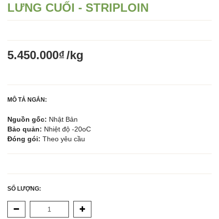
LƯNG CUỐI - STRIPLOIN
5.450.000₫
/kg
MÔ TẢ NGẮN: 
Nguồn gốc:
 Nhật Bản 
Bảo quản: 
Nhiệt độ -20oC
Đóng gói: 
Theo yêu cầu
SỐ LƯỢNG: