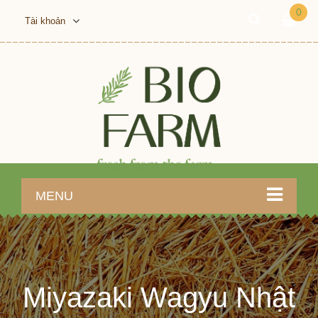
0
Tài khoản
MENU
Miyazaki Wagyu Nhật