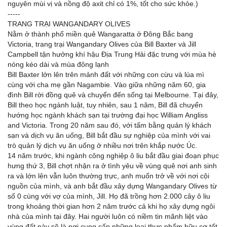
nguyên mùi vị và nồng độ axit chỉ có 1%, tốt cho sức khỏe.)
-----
TRANG TRẠI WANGANDARY OLIVES
Nằm ở thành phố miền quê Wangaratta ở Đông Bắc bang
Victoria, trang trại Wangandary Olives của Bill Baxter và Jill
Campbell tận hưởng khí hậu Địa Trung Hải đặc trưng với mùa hè
nóng kéo dài và mùa đông lạnh
Bill Baxter lớn lên trên mảnh đất với những con cừu và lúa mì
cùng với cha mẹ gần Nagambie. Vào giữa những năm 60, gia
đình Bill rời đồng quê và chuyển đến sống tại Melbourne. Tại đây,
Bill theo học ngành luật, tuy nhiên, sau 1 năm, Bill đã chuyển
hướng học ngành khách sạn tại trường đại học William Angliss
and Victoria. Trong 20 năm sau đó, với tấm bằng quản lý khách
sạn và dịch vụ ăn uống, Bill bắt đầu sự nghiệp của mình với vai
trò quản lý dịch vụ ăn uống ở nhiều nơi trên khắp nước Úc.
14 năm trước, khi ngành công nghiệp ô liu bắt đầu giai đoạn phục
hưng thứ 3, Bill chợt nhận ra ở tình yêu về vùng quê nơi anh sinh
ra và lớn lên vẫn luôn thường trực, anh muốn trở về với nơi cội
nguồn của mình, và anh bắt đầu xây dựng Wangandary Olives từ
số 0 cùng với vợ của mình, Jill. Họ đã trồng hơn 2.000 cây ô liu
trong khoảng thời gian hơn 2 năm trước cả khi họ xây dựng ngôi
nhà của mình tại đây. Hai người luôn có niềm tin mãnh liệt vào
vùng đất này sẽ là nơi cung cấp những loại thực phẩm hữu cơ tốt