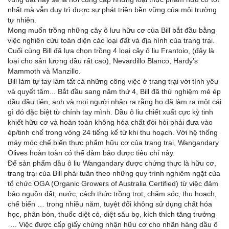
nhất mà vẫn duy trì được sự phát triền bền vững của môi trường
tự nhiên.
Mong muốn trồng những cây ô lưu hữu cơ của Bill bắt đầu bằng
việc nghiên cứu toàn diện các loại đất và địa hình của trang trại.
Cuối cùng Bill đã lựa chọn trồng 4 loại cây ô liu Frantoio, (đây là
loại cho sản lượng dầu rất cao), Nevardillo Blanco, Hardy’s
Mammoth và Manzillo.
Bill làm tự tay làm tất cả những công việc ở trang trại với tình yêu
và quyết tâm... Bắt đầu sang năm thứ 4, Bill đã thử nghiệm mẻ ép
dầu đầu tiên, anh và mọi người nhận ra rằng họ đã làm ra một cái
gì đó đặc biệt từ chính tay mình. Dầu ô liu chiết xuất cực kỳ tinh
khiết hữu cơ và hoàn toàn không hóa chất đòi hỏi phải đưa vào
ép/tinh chế trong vòng 24 tiếng kể từ khi thu hoạch. Với hệ thống
máy móc chế biến thực phẩm hữu cơ của trang trại, Wangandary
Olives hoàn toàn có thể đảm bảo được tiêu chí này.
Để sản phẩm dầu ô liu Wangandary được chứng thực là hữu cơ,
trang trại của Bill phải tuân theo những quy trình nghiêm ngặt của
tổ chức OGA (Organic Growers of Australia Certified) từ việc đảm
bảo nguồn đất, nước, cách thức trồng trọt, chăm sóc, thu hoạch,
chế biến … trong nhiều năm, tuyệt đối không sử dụng chất hóa
học, phân bón, thuốc diệt cỏ, diệt sâu bọ, kích thích tăng trưởng
…. Việc được cấp giấy chứng nhận hữu cơ cho nhãn hàng dầu ô