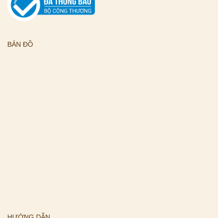
BẢN ĐỒ
HƯỚNG DẪN