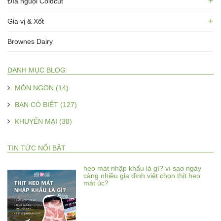
+
Đĩa nguội Coldcut
+
Gia vị & Xốt
Brownes Dairy
DANH MỤC BLOG
MÓN NGON (14)
BẠN CÓ BIẾT (127)
KHUYẾN MẠI (38)
TIN TỨC NỔI BẬT
heo mát nhập khẩu là gì? vì sao ngày
càng nhiều gia đình việt chọn thịt heo
mát úc?