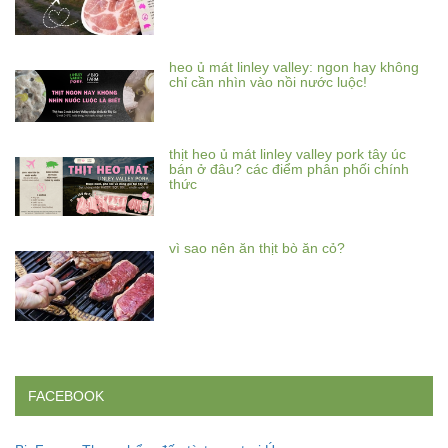
heo ủ mát linley valley: ngon hay không
chỉ cần nhìn vào nồi nước luộc!
thịt heo ủ mát linley valley pork tây úc
bán ở đâu? các điểm phân phối chính
thức
vì sao nên ăn thịt bò ăn cỏ?
FACEBOOK