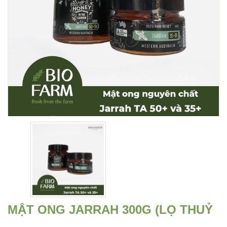
MẬT ONG JARRAH 300G (LỌ THUỶ