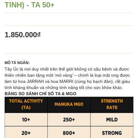
TINH) - TA 50+
1.850.000₫
MÔ TẢ NGẮN: 
Tây Úc là nơi duy nhất trên thế giới không có sâu bệnh và được 
thiên nhiên ban tặng một ‘mỏ vàng’ – chính là loại mật ong được 
làm từ hoa JARRAH và hoa MARRI (cùng họ bạch đàn), rất giàu 
tính kháng khuẩn và những tính năng tốt cho sức khỏe khác.
BẢNG SO SÁNH CHỈ SỐ TA & MGO