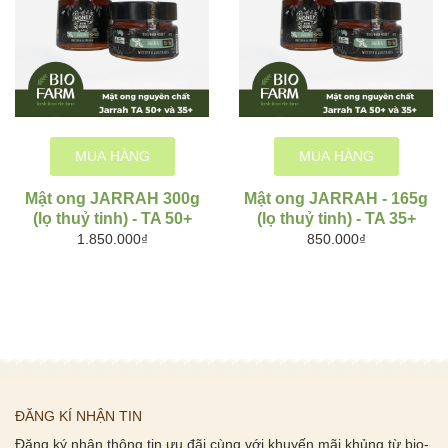
MUA HÀNG
MUA HÀNG
Mật ong JARRAH 300g
Mật ong JARRAH - 165g
(lọ thuỷ tinh) - TA 50+
(lọ thuỷ tinh) - TA 35+
1.850.000₫
850.000₫
ĐĂNG KÍ NHẬN TIN
Đăng ký nhận thông tin ưu đãi cùng với khuyến mãi khủng từ bio-