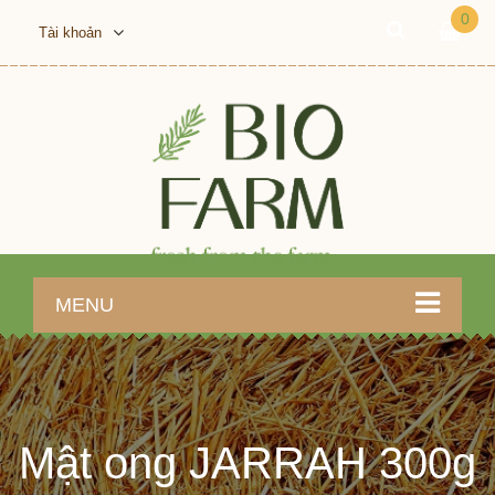
0
Tài khoản
MENU
Mật ong JARRAH 300g