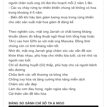
người chăn nuôi ong chỉ đợi thu hoạch mỗi 2 năm 1 lần.
- Các vụ cháy rừng tự nhiên khiến chúng sẽ không có hoa
trong khoảng 4-5 năm
- Biến đổi khí hậu làm giảm lượng mưa trong rừng khiến
cho việc sản xuất mật hoa giảm đi đáng kể.
Theo nghiên cứu, mật ong Jarrah có chất lượng kháng
khuẩn (được đo bằng thuật ngữ Hoạt tính tổng hợp hoặc
TA+) cao hơn 50% so với mật ong Manuka. Đồng thời
chúng còn có tính kháng nấm tốt.
Nhờ đó, mật ong Jarrah giúp chăm sóc các vấn đề sức
khỏe khác nhau, phù hợp cho nhiều lứa tuổi, cả trẻ nhỏ và
người cao tuổi.
Chỉ số đường huyết (GI) thấp, phù hợp cho cả người bệnh
tiểu đường
Chữa lành các vết thương và bỏng nhẹ
Chống oxy hóa và tăng cường khả năng miễn dịch
Chăm sóc sắc đẹp
Làm dịu cơn đau họng, ngăn ngừa sâu răng
Cải thiện vấn đề tiêu hóa
BẢNG SO SÁNH CHỈ SỐ TA & MGO