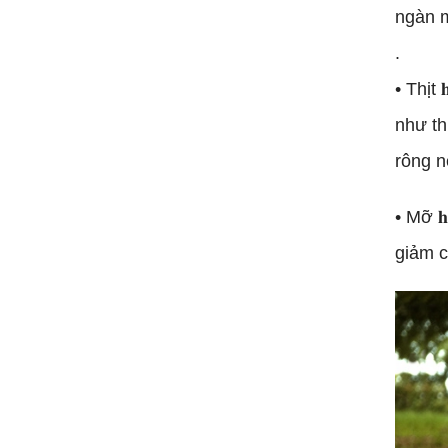
ngàn m
.
• Thịt 
như th
rông n
• Mỡ 𝐡
giảm c