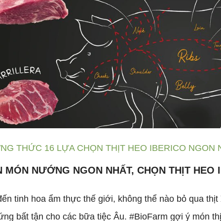
G THỨC 16 LỰA CHỌN THỊT HEO IBERICO NGON 
 MÓN NƯỚNG NGON NHẤT, CHỌN THỊT HEO 
n tinh hoa ẩm thực thế giới, không thể nào bỏ qua thịt 𝐡𝐞
ng bất tận cho các bữa tiệc Âu. #BioFarm gợi ý món th