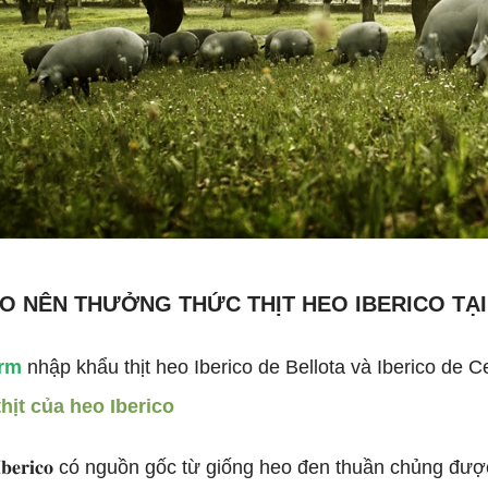
AO NÊN THƯỞNG THỨC THỊT HEO IBERICO TẠ
rm
nhập khẩu thịt heo Iberico de Bellota và Iberico de
hịt của heo Iberico
 𝐈𝐛𝐞𝐫𝐢𝐜𝐨 có nguồn gốc từ giống heo đen thuần chủng 