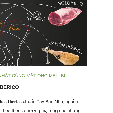
NHẤT CÙNG MẬT ONG MELI BỈ
IBERICO
𝐨 𝐈𝐛𝐞𝐫𝐢𝐜𝐨 chuẩn Tây Ban Nha, nguồn
ịt heo Iberico nướng mật ong cho những