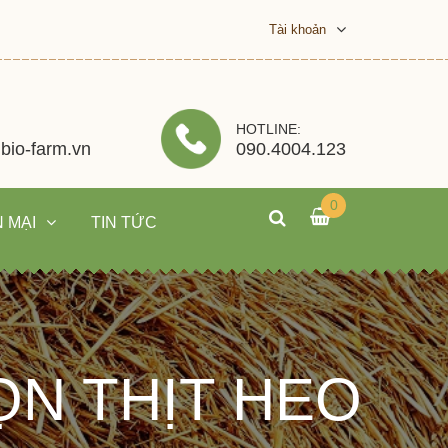
Tài khoản
HOTLINE:
bio-farm.vn
090.4004.123
0
 MẠI
TIN TỨC