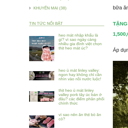
bữa ăn
KHUYẾN MẠI (38)
TẶNG m
TIN TỨC NỔI BẬT
1,500
heo mát nhập khẩu là
gì? vì sao ngày càng
nhiều gia đình việt chọn
thịt heo mát úc?
Áp dụn
heo ủ mát linley valley:
ngon hay không chỉ cần
nhìn vào nồi nước luộc!
thịt heo ủ mát linley
valley pork tây úc bán ở
đâu? các điểm phân phối
chính thức
vì sao nên ăn thịt bò ăn
cỏ?