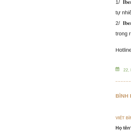
1/ 𝐈𝐛
tự nhiê
2/ 𝐈𝐛
trong 
Hotlin
22, 
BÌNH 
VIẾT B
Họ tên