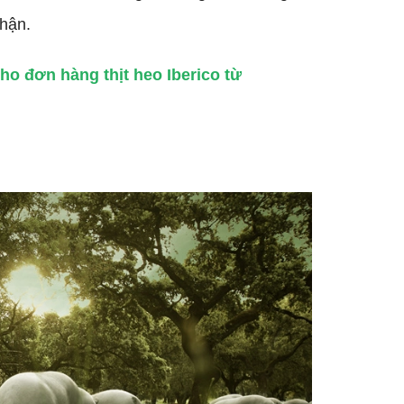
thận.
ho đơn hàng thịt heo Iberico từ