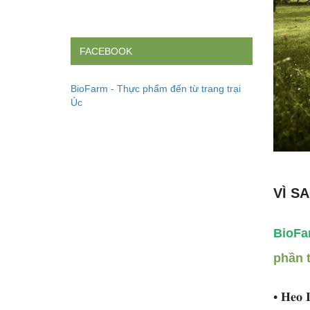
FACEBOOK
BioFarm - Thực phẩm đến từ trang trại
Úc
VÌ S
BioFa
phần t
• 𝐇𝐞