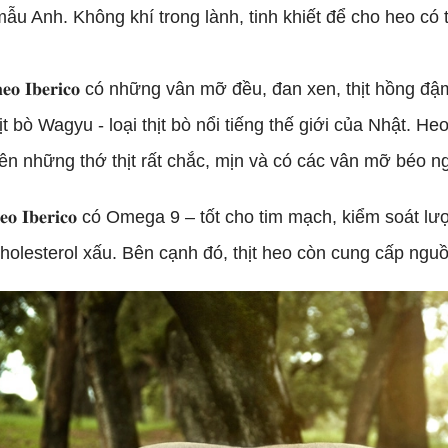
ẫu Anh. Không khí trong lành, tinh khiết để cho heo có 
𝐡𝐞𝐨 𝐈𝐛𝐞𝐫𝐢𝐜𝐨 có những vân mỡ đều, đan xen, thịt hồng
ịt bò Wagyu - loại thịt bò nổi tiếng thế giới của Nhật. 
ên những thớ thịt rất chắc, mịn và có các vân mỡ béo n
𝐞𝐨 𝐈𝐛𝐞𝐫𝐢𝐜𝐨 có Omega 9 – tốt cho tim mạch, kiểm soát
holesterol xấu. Bên cạnh đó, thịt heo còn cung cấp nguồn