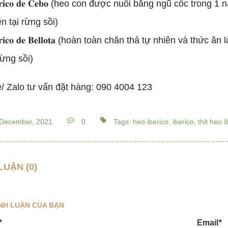
𝐞𝐫𝐢𝐜𝐨 𝐝𝐞 𝐂𝐞𝐛𝐨 (heo con được nuôi bằng ngũ cốc tro
n tại rừng sồi)
𝐞𝐫𝐢𝐜𝐨 𝐝𝐞 𝐁𝐞𝐥𝐥𝐨𝐭𝐚 (hoàn toàn chăn thả tự nhiên và th
rừng sồi)
e/ Zalo tư vấn đặt hàng: 090 4004 123
December, 2021
0
Tags: heo iberico, iberico, thịt heo I
LUẬN (0)
ÌNH LUẬN CỦA BẠN
*
Email
*