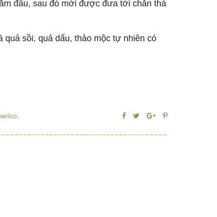
ng 1 năm đầu, sau đó mới được đưa tới chăn thả
ức ăn là quả sồi, quả dấu, thảo mộc tự nhiên có
berico,