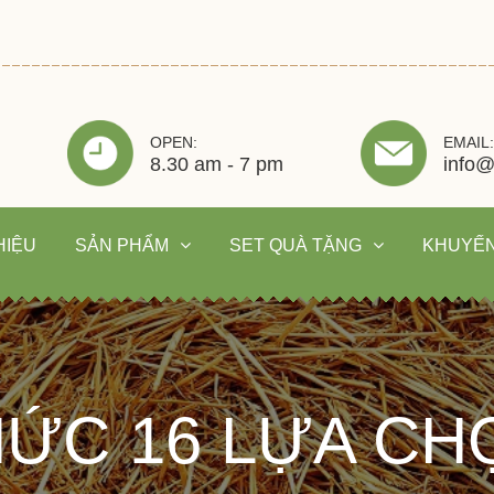
OPEN:
EMAIL:
8.30 am - 7 pm
info@
HIỆU
SẢN PHẨM
SET QUÀ TẶNG
KHUYẾN