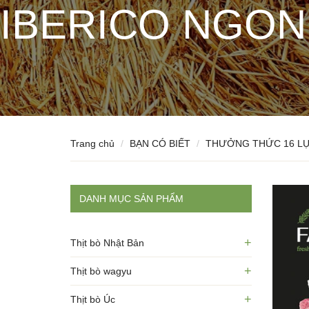
IBERICO NGON
Trang chủ
BẠN CÓ BIẾT
THƯỞNG THỨC 16 LỰ
DANH MỤC SẢN PHẨM
+
Thịt bò Nhật Bản
+
Thịt bò wagyu
+
Thịt bò Úc