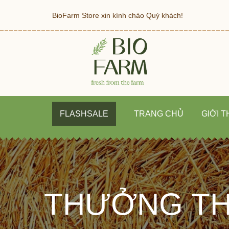
BioFarm Store xin kính chào Quý khách!
FLASHSALE
TRANG CHỦ
GIỚI T
THƯỞNG THỨC 16 LỰA CHỌN THỊT HEO