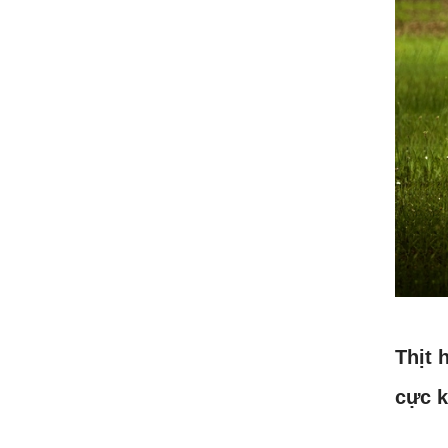
Thịt 
cực k