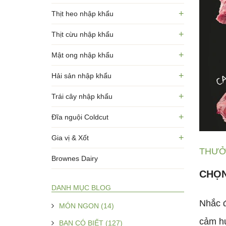
+
Thịt heo nhập khẩu
+
Thịt cừu nhập khẩu
+
Mật ong nhập khẩu
+
Hải sản nhập khẩu
+
Trái cây nhập khẩu
+
Đĩa nguội Coldcut
+
Gia vị & Xốt
THƯỞN
Brownes Dairy
CHỌN
DANH MỤC BLOG
Nhắc đế
MÓN NGON (14)
cảm hứ
BẠN CÓ BIẾT (127)