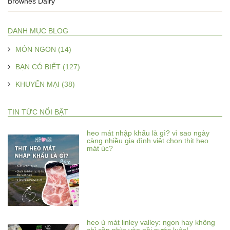
Brownes Dairy
DANH MỤC BLOG
MÓN NGON (14)
BẠN CÓ BIẾT (127)
KHUYẾN MẠI (38)
TIN TỨC NỔI BẬT
heo mát nhập khẩu là gì? vì sao ngày
càng nhiều gia đình việt chọn thịt heo
mát úc?
heo ủ mát linley valley: ngon hay không