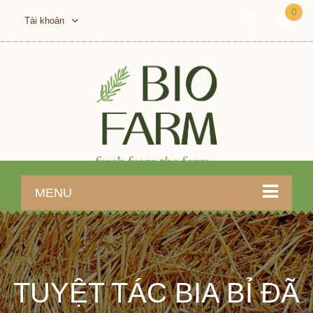
0
Tài khoản
MENU
TUYỆT TÁC BIA BỈ ĐÃ