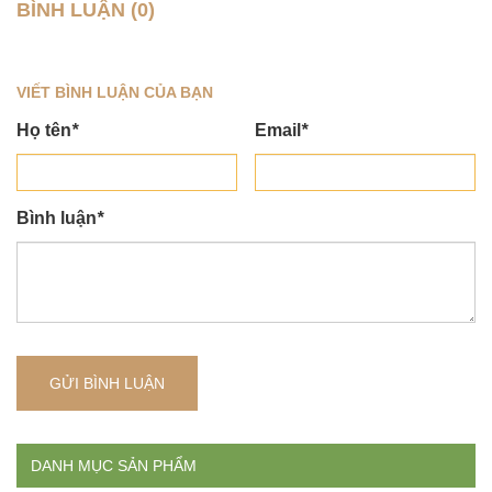
BÌNH LUẬN (0)
VIẾT BÌNH LUẬN CỦA BẠN
Họ tên
*
Email
*
Bình luận
*
GỬI BÌNH LUẬN
DANH MỤC SẢN PHẨM