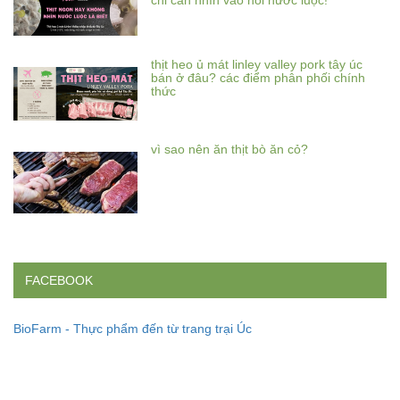
chỉ cần nhìn vào nồi nước luộc!
thịt heo ủ mát linley valley pork tây úc
bán ở đâu? các điểm phân phối chính
thức
vì sao nên ăn thịt bò ăn cỏ?
FACEBOOK
BioFarm - Thực phẩm đến từ trang trại Úc