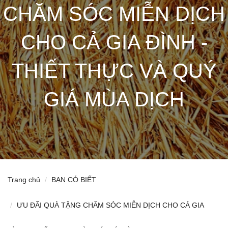
CHĂM SÓC MIỄN DỊCH
CHO CẢ GIA ĐÌNH -
THIẾT THỰC VÀ QUÝ
GIÁ MÙA DỊCH
Trang chủ
BẠN CÓ BIẾT
ƯU ĐÃI QUÀ TẶNG CHĂM SÓC MIỄN DỊCH CHO CẢ GIA