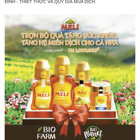
ĐÌNH - THIẾT THỰC VÀ QUÝ GIÁ MÙA DỊCH