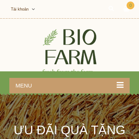
0
Tài khoản
MENU
ƯU ĐÃI QUÀ TẶNG