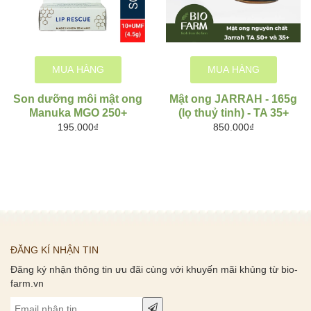
MUA HÀNG
MUA HÀNG
Son dưỡng môi mật ong
Mật ong JARRAH - 165g
Manuka MGO 250+
(lọ thuỷ tinh) - TA 35+
195.000₫
850.000₫
ĐĂNG KÍ NHẬN TIN
Đăng ký nhận thông tin ưu đãi cùng với khuyến mãi khủng từ bio-
farm.vn