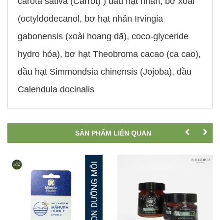
carota sativa (Carrot) ) dầu hạt nhân, bơ xoài
(octyldodecanol, bơ hạt nhân Irvingia
gabonensis (xoài hoang dã), coco-glyceride
hydro hóa), bơ hạt Theobroma cacao (ca cao),
dầu hạt Simmondsia chinensis (Jojoba), dầu
Calendula docinalis
SẢN PHẨM LIÊN QUAN