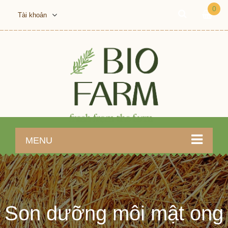
0
Tài khoản
MENU
Son dưỡng môi mật ong