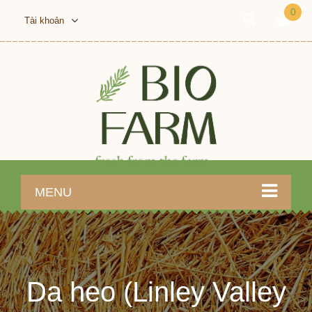
0
Tài khoản
MENU
Da heo (Linley Valley