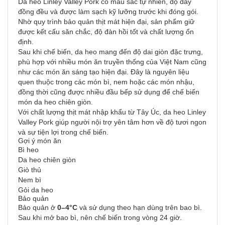
Da heo Linley Valley Pork có màu sắc tự nhiên, độ dày
đồng đều và được làm sạch kỹ lưỡng trước khi đóng gói.
Nhờ quy trình bảo quản thịt mát hiện đại, sản phẩm giữ
được kết cấu săn chắc, độ đàn hồi tốt và chất lượng ổn
định.
Sau khi chế biến, da heo mang đến độ dai giòn đặc trưng,
phù hợp với nhiều món ăn truyền thống của Việt Nam cũng
như các món ăn sáng tạo hiện đại. Đây là nguyên liệu
quen thuộc trong các món bì, nem hoặc các món nhậu,
đồng thời cũng được nhiều đầu bếp sử dụng để chế biến
món da heo chiên giòn.
Với chất lượng thịt mát nhập khẩu từ Tây Úc, da heo Linley
Valley Pork giúp người nội trợ yên tâm hơn về độ tươi ngon
và sự tiện lợi trong chế biến.
Gợi ý món ăn
Bì heo
Da heo chiên giòn
Giò thủ
Nem bì
Gỏi da heo
Bảo quản
Bảo quản ở
0–4°C
và sử dụng theo hạn dùng trên bao bì.
Sau khi mở bao bì, nên chế biến trong vòng 24 giờ.