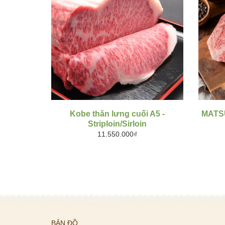
MUA HÀNG
Kobe thăn lưng cuối A5 -
MATSU
Striploin/Sirloin
11.550.000₫
BẢN ĐỒ