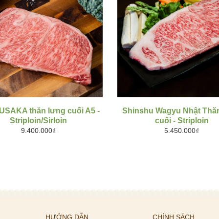
MUA HÀNG
MUA HÀNG
SAKA thăn lưng cuối A5 -
Shinshu Wagyu Nhật Thă
Striploin/Sirloin
cuối - Striploin
9.400.000₫
5.450.000₫
HƯỚNG DẪN
CHÍNH SÁCH