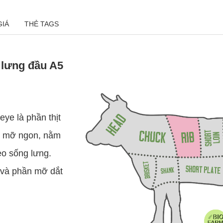
GIÁ
THẺ TAGS
lưng đầu A5
ye là phần thịt
và mỡ ngon, nằm
eo sống lưng.
ỡ và phần mỡ dắt