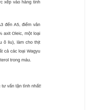
c xếp vào hàng tinh
A3 đến A5, điểm vân
 axit Oleic, một loại
 ô liu), làm cho thịt
ất cả các loại Wagyu
terol trong máu.
ư vấn tận tình nhất!