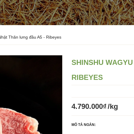
hật Thăn lưng đầu A5 - Ribeyes
SHINSHU WAGYU 
RIBEYES
4.790.000₫
/kg
MÔ TẢ NGẮN: 