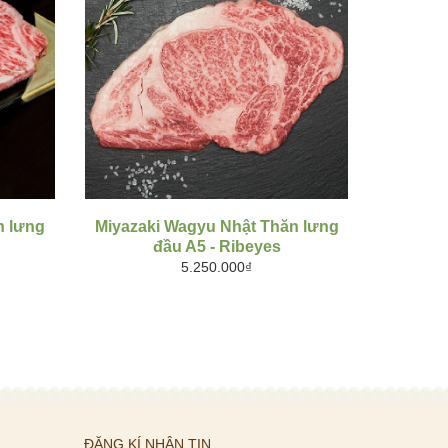
MUA HÀNG
n lưng
Miyazaki Wagyu Nhật Thăn lưng
KOBE A
đầu A5 - Ribeyes
5.250.000₫
ĐĂNG KÍ NHẬN TIN