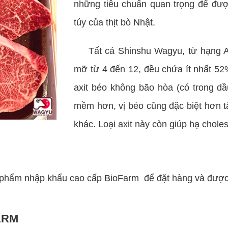
những tiêu chuẩn quan trọng để đượ
túy của thịt bò Nhật.
Tất cả Shinshu Wagyu, từ hạng 
mỡ từ 4 đến 12, đều chứa ít nhất 52%
axit béo không bão hòa (có trong dầu
mềm hơn, vị béo cũng đặc biệt hơn t
khác. Loại axit này còn giúp hạ choles
 phẩm nhập khẩu cao cấp BioFarm để đặt hàng và được t
ARM