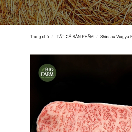
Trang chủ
TẤT CẢ SẢN PHẨM
Shinshu Wagyu N