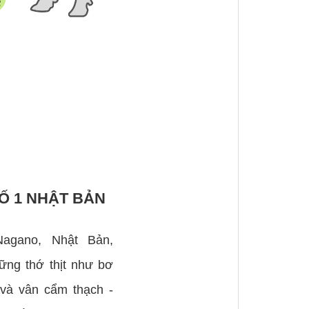
Ố 1 NHẬT BẢN
Nagano, Nhật Bản,
ững thớ thịt như bơ
 và vân cẩm thạch -