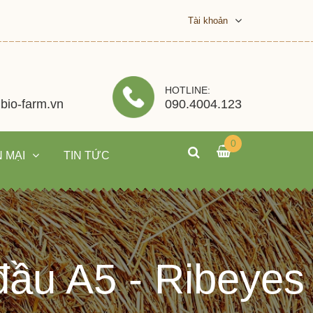
Tài khoản
HOTLINE:
bio-farm.vn
090.4004.123
0
 MẠI
TIN TỨC
đầu A5 - Ribeyes